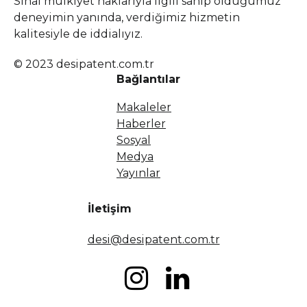
Sınai mülkiyet haklarıyla ilgili sahip olduğumuz
deneyimin yanında, verdiğimiz hizmetin
kalitesiyle de iddialıyız.
© 2023 desipatent.com.tr
Bağlantılar
Makaleler
Haberler
Sosyal
Medya
Yayınlar
İletişim
desi@desipatent.com.tr

