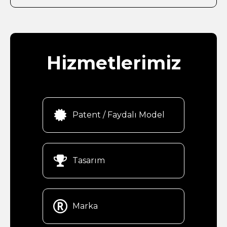
Hizmetlerimiz

Patent / Faydalı Model

Tasarım

Marka